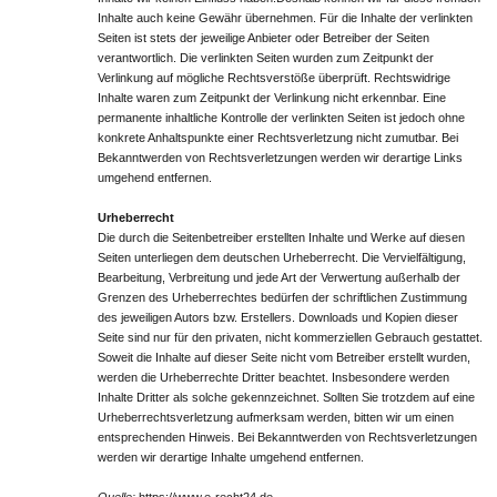
Inhalte auch keine Gewähr übernehmen. Für die Inhalte der verlinkten
Seiten ist stets der jeweilige Anbieter oder Betreiber der Seiten
verantwortlich. Die verlinkten Seiten wurden zum Zeitpunkt der
Verlinkung auf mögliche Rechtsverstöße überprüft. Rechtswidrige
Inhalte waren zum Zeitpunkt der Verlinkung nicht erkennbar. Eine
permanente inhaltliche Kontrolle der verlinkten Seiten ist jedoch ohne
konkrete Anhaltspunkte einer Rechtsverletzung nicht zumutbar. Bei
Bekanntwerden von Rechtsverletzungen werden wir derartige Links
umgehend entfernen.
Urheberrecht
Die durch die Seitenbetreiber erstellten Inhalte und Werke auf diesen
Seiten unterliegen dem deutschen Urheberrecht. Die Vervielfältigung,
Bearbeitung, Verbreitung und jede Art der Verwertung außerhalb der
Grenzen des Urheberrechtes bedürfen der schriftlichen Zustimmung
des jeweiligen Autors bzw. Erstellers. Downloads und Kopien dieser
Seite sind nur für den privaten, nicht kommerziellen Gebrauch gestattet.
Soweit die Inhalte auf dieser Seite nicht vom Betreiber erstellt wurden,
werden die Urheberrechte Dritter beachtet. Insbesondere werden
Inhalte Dritter als solche gekennzeichnet. Sollten Sie trotzdem auf eine
Urheberrechtsverletzung aufmerksam werden, bitten wir um einen
entsprechenden Hinweis. Bei Bekanntwerden von Rechtsverletzungen
werden wir derartige Inhalte umgehend entfernen.