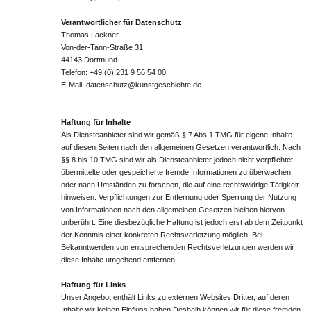
Verantwortlicher für Datenschutz
Thomas Lackner
Von-der-Tann-Straße 31
44143 Dortmund
Telefon: +49 (0) 231 9 56 54 00
E-Mail:
datenschutz@kunstgeschichte.de
Haftung für Inhalte
Als Diensteanbieter sind wir gemäß § 7 Abs.1 TMG für eigene Inhalte
auf diesen Seiten nach den allgemeinen Gesetzen verantwortlich. Nach
§§ 8 bis 10 TMG sind wir als Diensteanbieter jedoch nicht verpflichtet,
übermittelte oder gespeicherte fremde Informationen zu überwachen
oder nach Umständen zu forschen, die auf eine rechtswidrige Tätigkeit
hinweisen. Verpflichtungen zur Entfernung oder Sperrung der Nutzung
von Informationen nach den allgemeinen Gesetzen bleiben hiervon
unberührt. Eine diesbezügliche Haftung ist jedoch erst ab dem Zeitpunkt
der Kenntnis einer konkreten Rechtsverletzung möglich. Bei
Bekanntwerden von entsprechenden Rechtsverletzungen werden wir
diese Inhalte umgehend entfernen.
Haftung für Links
Unser Angebot enthält Links zu externen Websites Dritter, auf deren
Inhalte wir keinen Einfluss haben.Deshalb können wir für diese fremden