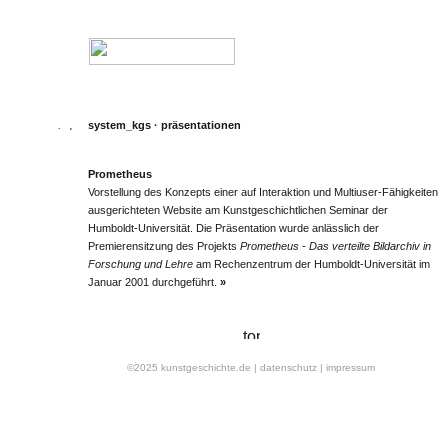
system_kgs
·
präsentationen
Prometheus
Vorstellung des Konzepts einer auf Interaktion und Multiuser-Fähigkeiten
ausgerichteten Website am Kunstgeschichtlichen Seminar der
Humboldt-Universität. Die Präsentation wurde anlässlich der
Premierensitzung des Projekts
Prometheus - Das verteilte Bildarchiv in
Forschung und Lehre
am Rechenzentrum der Humboldt-Universität im
Januar 2001 durchgeführt.
»
©2025 kunstgeschichte.de
| datenschutz
| impressum