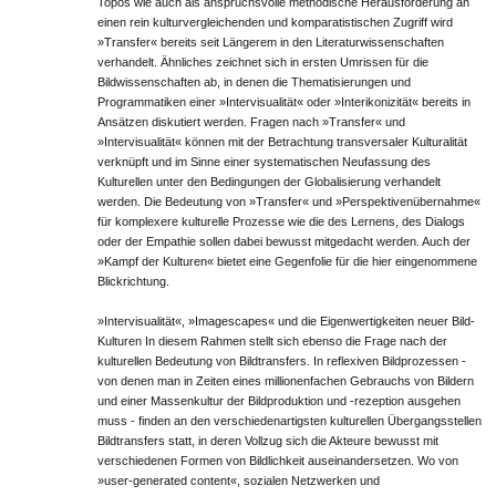
Topos wie auch als anspruchsvolle methodische Herausforderung an
einen rein kulturvergleichenden und komparatistischen Zugriff wird
»Transfer« bereits seit Längerem in den Literaturwissenschaften
verhandelt. Ähnliches zeichnet sich in ersten Umrissen für die
Bildwissenschaften ab, in denen die Thematisierungen und
Programmatiken einer »Intervisualität« oder »Interikonizität« bereits in
Ansätzen diskutiert werden. Fragen nach »Transfer« und
»Intervisualität« können mit der Betrachtung transversaler Kulturalität
verknüpft und im Sinne einer systematischen Neufassung des
Kulturellen unter den Bedingungen der Globalisierung verhandelt
werden. Die Bedeutung von »Transfer« und »Perspektivenübernahme«
für komplexere kulturelle Prozesse wie die des Lernens, des Dialogs
oder der Empathie sollen dabei bewusst mitgedacht werden. Auch der
»Kampf der Kulturen« bietet eine Gegenfolie für die hier eingenommene
Blickrichtung.
»Intervisualität«, »Imagescapes« und die Eigenwertigkeiten neuer Bild-
Kulturen In diesem Rahmen stellt sich ebenso die Frage nach der
kulturellen Bedeutung von Bildtransfers. In reflexiven Bildprozessen -
von denen man in Zeiten eines millionenfachen Gebrauchs von Bildern
und einer Massenkultur der Bildproduktion und -rezeption ausgehen
muss - finden an den verschiedenartigsten kulturellen Übergangsstellen
Bild­transfers statt, in deren Vollzug sich die Akteure bewusst mit
verschiedenen Formen von Bildlichkeit auseinandersetzen. Wo von
»user-generated content«, sozialen Netzwerken und