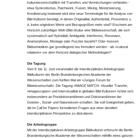
kulturwissenschaftlich mit Transfers und Vermischungen verbinden -
etwa Synkretismus, Patchwork, Fusion, Mixing, Mestizisierung,
Kreolisierung Inwieweit wird eine neue Terminologie für die Analyse von
Bild-Kulturen benötigt, in denen Originalität, Authentizität, Provenienz u.
ä. keine originären Werte und Bezugsgrößen mehr sind? Erscheint am
Horizont zukünftiger Welt-(Bild-)Kultur eine Bildwissenschaft, die sich
systematisch auf Hybridität, Ambiguität, Interferenz, Resonanz,
Anamorphose, Montage oder Puzzles bezieht? Oder müssen
Bildsemiotiken gar grundlegend neu formuliert werden - als »cultural
relations« vor dem Horizont dialogischer Methodologien?
Die Tagung
Vom 9. bis 11. Juni veranstaltet die Interdisziplinäre Arbeitsgruppe
Bildkulturen der Berlin-Brandenburgischen Akademie der
Wissenschaften zum fünften Mal ein »Junges Forum für
Bildwissenschaft«. Die Tagung »IMAGE MATCH: Visueller Transfer,
»imagescapes« und Intervisualität in globalen Bild-Kulturen« richtet sich
insbesondere an Postdoktorand/innen und Doktorand/innen der
Geistes-, Sozial- und Naturwissen-schaften. Sie soll Gelegenheit geben,
die im Call for Papers formulierten Fragen aus einer dezidiert
interdisziplinären Perspektive zu diskutieren.
Die Arbeitsgruppe
Mit der Interdisziplinären Arbeitsgruppe Bildkulturen erforscht die Berlin-
Brandenburgische Akademie der Wissenschaften mithilfe eines ganzen