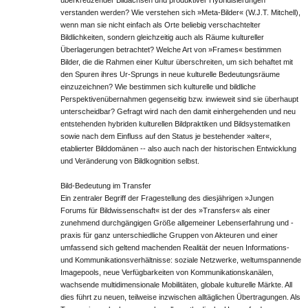
überkreuzender Bildachsen und produktiver Hybridisierungen
verstanden werden? Wie verstehen sich »Meta-Bilder« (W.J.T. Mitchell),
wenn man sie nicht einfach als Orte beliebig verschachtelter
Bildlichkeiten, sondern gleichzeitig auch als Räume kultureller
Überlagerungen betrachtet? Welche Art von »Frames« bestimmen
Bilder, die die Rahmen einer Kultur überschreiten, um sich behaftet mit
den Spuren ihres Ur-Sprungs in neue kulturelle Bedeutungsräume
einzuzeichnen? Wie bestimmen sich kulturelle und bildliche
Perspektivenübernahmen gegenseitig bzw. inwieweit sind sie überhaupt
unterscheidbar? Gefragt wird nach den damit einhergehenden und neu
entstehenden hybriden kulturellen Bildpraktiken und Bildsystematiken
sowie nach dem Einfluss auf den Status je bestehender »alter«,
etablierter Bilddomänen -- also auch nach der historischen Entwicklung
und Veränderung von Bildkognition selbst.
Bild-Bedeutung im Transfer
Ein zentraler Begriff der Fragestellung des diesjährigen »Jungen
Forums für Bildwissenschaft« ist der des »Transfers« als einer
zunehmend durchgängigen Größe allgemeiner Lebenserfahrung und -
praxis für ganz unterschiedliche Gruppen von Akteuren und einer
umfassend sich geltend machenden Realität der neuen Informations-
und Kommunikationsverhältnisse: soziale Netzwerke, weltum­spannende
Imagepools, neue Verfügbarkeiten von Kommunikationskanälen,
wachsende multidimensionale Mobilitäten, globale kulturelle Märkte. All
dies führt zu neuen, teilweise inzwischen alltäglichen Übertragungen. Als