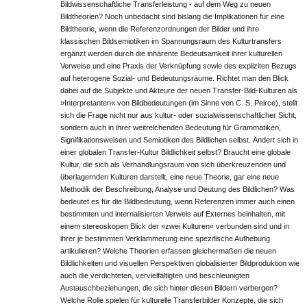
Bildwissenschaftliche Transferleistung - auf dem Weg zu neuen
Bildtheorien? Noch unbedacht sind bislang die Implikationen für eine
Bildtheorie, wenn die Referenzordnungen der Bilder und ihre
klassischen Bildsemiotiken im Spannungsraum des Kulturtransfers
ergänzt werden durch die inhärente Bedeutsamkeit ihrer kulturellen
Verweise und eine Praxis der Verknüpfung sowie des expliziten Bezugs
auf heterogene Sozial- und Bedeutungsräume. Richtet man den Blick
dabei auf die Subjekte und Akteure der neuen Transfer-Bild-Kulturen als
»Interpretanten« von Bildbedeutungen (im Sinne von C. S. Peirce), stellt
sich die Frage nicht nur aus kultur- oder sozialwissenschaftlicher Sicht,
sondern auch in ihrer weitreichenden Bedeutung für Grammatiken,
Signifikationsweisen und Semiotiken des Bildlichen selbst. Ändert sich in
einer globalen Transfer-Kultur Bildlichkeit selbst? Braucht eine globale
Kultur, die sich als Verhandlungsraum von sich überkreuzenden und
überlagernden Kulturen darstellt, eine neue Theorie, gar eine neue
Methodik der Beschreibung, Analyse und Deutung des Bildlichen? Was
bedeutet es für die Bildbedeutung, wenn Referenzen immer auch einen
bestimmten und internalisierten Verweis auf Externes beinhalten, mit
einem stereoskopen Blick der »zwei Kulturen« verbunden sind und in
ihrer je bestimmten Verklammerung eine spezifische Aufhebung
artikulieren? Welche Theorien erfassen gleichermaßen die neuen
Bildlichkeiten und visuellen Perspektiven globalisierter Bildproduktion wie
auch die verdichteten, vervielfältigten und beschleunigten
Austauschbeziehungen, die sich hinter diesen Bildern verbergen?
Welche Rolle spielen für kulturelle Transferbilder Konzepte, die sich