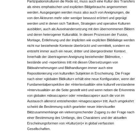
Partizipationskulturen die Rede ist, muss auch eine Kultur des Transfers
als eines emphatischen und expliziten Bildgebrauchs angenommen
werden. Ausgegangen werden muss also auch von Aneignungen, die
von den Akteuren mehr oder weniger bewusst erörtert und geprägt
werden und in denen sich Taktiken, Strategien und operative Kulturen
ausbilden, auch als Auseinandersetzung mit den übernommenen Bildern
und deren heterogener Kulturalität. In diesen Prozessen der Fusion,
Montage, Entlehnung und der impliziten wie expliziten Bilddialoge werden
nicht nur bestehende Kontexte überbrückt und vermittelt, sondern es
entsteht immer auch ein neuer, dritter und übergeordneter Kontext.
Innerhalb der übertragenen Aneignung bestehender Bildmotive, -
bestände und -repertoires tritt mit diesen Übersetzungen von
Bildwahrnehmungen und Bildhandlungen immer auch eine
Repositionierung von kulturellen Subjekten in Erscheinung. Die Frage
nach einer »globalen Bildkultur« erhält eine neue Konfiguration, wenn der
Fundamentalperspektive der »Intertextualität« eine kulturell verstandene
»Intervisualität« an die Seite gestellt wird und wenn neben die Erkenntnis
von globalen »ideascapes« oder »mediascapes« auch die von im
Austausch allererst entstehenden »imagescapes« tritt. Auch umgekehrt
scheint die Bestimmung solch gearteter neuer intervisueller
Bildzusammenhänge ein vielversprechender Zugang zu der Frage nach
einer Bestimmung des Umfangs, des Charakters und der aktuellen
Erscheinungsformen von »Kultur(en)« in global verfassten
Gesellschaften.