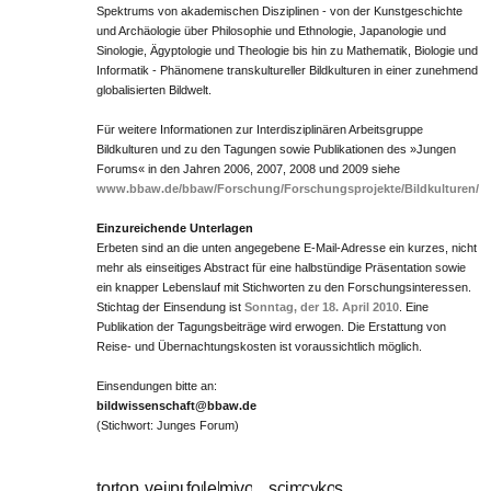
Spektrums von akademischen Disziplinen - von der Kunstgeschichte
und Archäologie über Philosophie und Ethnologie, Japanologie und
Sinologie, Ägyptologie und Theologie bis hin zu Mathematik, Biologie und
Informatik - Phänomene transkultureller Bildkulturen in einer zunehmend
globalisierten Bildwelt.
Für weitere Informationen zur Interdisziplinären Arbeitsgruppe
Bildkulturen und zu den Tagungen sowie Publikationen des »Jungen
Forums« in den Jahren 2006, 2007, 2008 und 2009 siehe
www.bbaw.de/bbaw/Forschung/Forschungsprojekte/Bildkulturen/
Einzureichende Unterlagen
Erbeten sind an die unten angegebene E-Mail-Adresse ein kurzes, nicht
mehr als einseitiges Abstract für eine halbstündige Präsentation sowie
ein knapper Lebenslauf mit Stichworten zu den Forschungsinteressen.
Stichtag der Einsendung ist
Sonntag, der 18. April 2010
. Eine
Publikation der Tagungsbeiträge wird erwogen. Die Erstattung von
Reise- und Übernachtungskosten ist voraussichtlich möglich.
Einsendungen bitte an:
bildwissenschaft@bbaw.de
(Stichwort: Junges Forum)