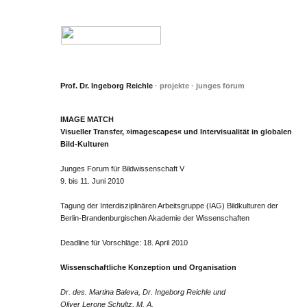
Prof. Dr. Ingeborg Reichle
· projekte · junges forum
IMAGE MATCH
Visueller Transfer, »imagescapes« und Intervisualität in globalen
Bild-Kulturen
Junges Forum für Bildwissenschaft V
9. bis 11. Juni 2010
Tagung der Interdisziplinären Arbeitsgruppe (IAG) Bildkulturen der
Berlin-Brandenburgischen Akademie der Wissenschaften
Deadline für Vorschläge: 18. April 2010
Wissenschaftliche Konzeption und Organisation
Dr. des. Martina Baleva, Dr. Ingeborg Reichle und
Oliver Lerone Schultz, M. A.