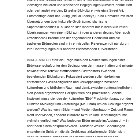
vielfältigen visuellen und ikonischen Begegnungen kultiviert, enkulturiert
oder verhandelt werden. Einzelne Bildkulturen wie etwa Street Art,
Fotomontage oder das VJing (Visual Jockeys), Kino-Remakes mit ihren
Übersetzungen über kulturelle Großräume, islamische
Superheldencomics u. ä. lassen sich inhärent nur in ihren kulturellen
Übertragungen von einem Bildraum in den anderen deuten. Aber auch
»traditionelle« Bildkulturen der sogenannten Hochkultur und die
tradierten Bildmedien sind in ihren visuellen Referenzen oft nur durch
ihre Übertragungen aus anderen Bildbeständen zu verstehen.
IMAGE MATCH
stellt die Frage nach den Neubestimmungen einer
Bildwissenschaft unter den Bedingungen der massen­haften und mitunter
bewusst bzw. reflexiv stattfindenden Bildtransfers zwischen
bestehenden Bildkulturen. Fokussiert werden sollen da-bei neu
entstehende Gleichzeitigkeiten und Verkoppelungen zwischen
kulturellem und bildlichem Raum und damit zwischen unterschiedlichen,
sich jedoch ergän­zenden Perspektiven des praktischen Sehens.
Inwieweit muss die Idee der kulturellen (Bild-)Produktion bspw. von der
Dublette »Making« und »Matching« (McLuhan) um ein »Mixing« ergänzt
werden? Was ist, wenn Bilder – und Medien überhaupt – Zeit und Raum
nicht überwinden, sondern kulturelle Akteure und Bedeutungsräume
vielmehr verflech­ten? Was bedeuten Bilder gerade im Austausch – in
oder nach einem anspruchsvollen Transfer? Welche Bedeutungen
entstehen in Sphären, die als Drehkreuz zirkulierender Bilder, sich