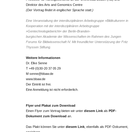
Direktor des Arts and Genomics Centre
(Der Vortrag findet in englischer Sprache statt.)
Eine Veranstaltung der interdisziplinären Arbeitsgruppe »Bildkulturen« in
Kooperation mit der interdisziplinären Arbeitsgruppe
»Gentechnologiebericht« der Berlin-Branden-
burgischen Akademie der Wissenschaften im Rahmen des Jungen
Forums für Bildwissenschaft IV. Mit freundlicher Unterstützung der Fritz
Thyssen Stiftung.
Weitere Informationen
Dr. Elke Senne
T +49 (0)30-20 37 05 29
M
senne@bbaw.de
www.bbaw.de
Der Eintritt ist frei.
Eine Anmeldung ist nicht erforderlich.
Flyer und Plakat zum Download
Einen Flyer zum Vortrag bieten wir unter
diesem Link
als
PDF-
Dokument zum Download
an.
Das Plakt können Sie unter
diesem Link
, ebenfalls als PDF-Dokument,