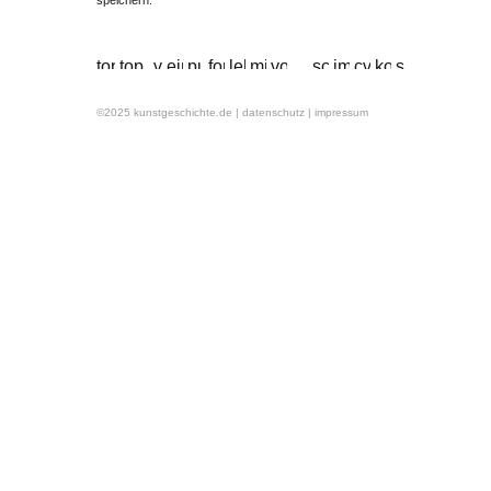
speichern.
©2025 kunstgeschichte.de
| datenschutz
| impressum