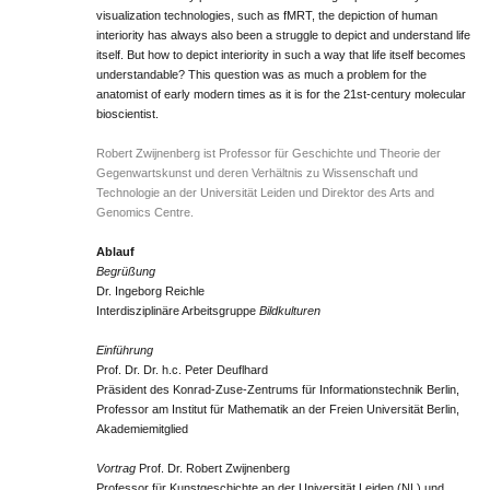
visualization technologies, such as fMRT, the depiction of human
interiority has always also been a struggle to depict and understand life
itself. But how to depict interiority in such a way that life itself becomes
understandable? This question was as much a problem for the
anatomist of early modern times as it is for the 21st-century molecular
bioscientist.
Robert Zwijnenberg ist Professor für Geschichte und Theorie der
Gegenwartskunst und deren Verhältnis zu Wissenschaft und
Technologie an der Universität Leiden und Direktor des Arts and
Genomics Centre.
Ablauf
Begrüßung
Dr. Ingeborg Reichle
Interdisziplinäre Arbeitsgruppe
Bildkulturen
Einführung
Prof. Dr. Dr. h.c. Peter Deuflhard
Präsident des Konrad-Zuse-Zentrums für Informationstechnik Berlin,
Professor am Institut für Mathematik an der Freien Universität Berlin,
Akademiemitglied
Vortrag
Prof. Dr. Robert Zwijnenberg
Professor für Kunstgeschichte an der Universität Leiden (NL) und