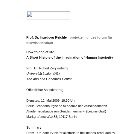
Prof. Dr. Ingeborg Reichle
· projekte · junges forum für
bildwissenschaft
How to depict life
A Short History of the Imagination of Human Interiority
Prof. Dr. Robert Zwijnenberg
Universität Leiden (NL)
The Arts and Genomics Centre
Öffentlicher Abendvortrag
Dienstag, 12. Mai 2009, 19.30 Uhr
Berlin-Brandenburgische Akademie der Wissenschaften
Akademiegebäude am Gendarmenmarkt (Leibniz-Saal)
Markgrafenstraße 38, 10117 Berlin
Summary
From 14th-century pictorial efforts to the images produced by